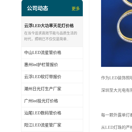
led投光灯厂家
公司动态
更多
LED面板灯、日光灯系列
LED流星管系列
云浮LED大功率天花灯价格
在当今追求高效节能与品质生活的
led点光源厂家
时代，照明已不仅仅是简单..
中山LED流星管价格
惠州led护栏管报价
云浮LED软灯带报价
作为LED装饰
潮州日光灯生产厂家
深圳至大光电有
广州led投光灯价格
汕尾LED数码管价格
每一颗外露单灯
阳江LED流星管厂家
从LED灯珠的