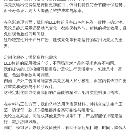
高亮度输出使得信息传播更加醒目，低能耗特性符合节能环保趋势，
而长寿命设计则大大降低了维护成本与频率。
在色彩表现方面，我们的LED模组具备出色的色彩一致性与稳定性。
无论是静态展示还是动态变化，都能保持均匀、鲜艳的视觉效果，避
免出现色差或闪烁问题。
这种稳定性对于户外广告、建筑亮化等长期运行的应用场景尤为重
要。
定制化服务：满足多样化需求
LED模组的应用领域广泛，不同场景对产品的要求也各不相同。
我们提供的LED模组可根据客户需求进行灵活定制，包括尺寸、亮
度、色温等参数均可调整。
例如，户外广告牌可能需要高亮度与大尺寸模组，而室内装饰或许更
注重柔和光效与小尺寸设计。
这种定制化能力使得我们的产品能够精准匹配各类照明项目需求。
在材料与工艺方面，我们坚持选用优质原材料，并结合先进生产工
艺，确保每一款LED模组都具备高可靠性与耐用性。
无论是在高温、高湿或其他复杂环境条件下，产品都能保持稳定运
行，减少故障风险。
同时，模组设计兼顾安装简便性，有助于缩短项目施工时间，降低人