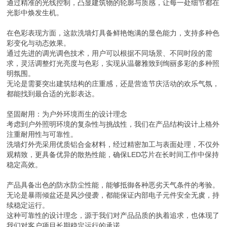
通过精准的光线控制，凸显建筑物的轮廓与质感，让每一处细节都在
光影中焕发生机。
在色彩表现方面，这款洗墙灯具备鲜艳饱满的显色能力，支持多种色
彩变化与动态效果。
通过先进的调光调色技术，用户可以根据不同场景、不同时段的需
求，灵活调整灯光亮度与色彩，实现从温馨雅致到绚丽多彩的多种照
明氛围。
无论是需要突出建筑结构的庄重感，还是营造节庆活动的欢乐气氛，
都能找到最合适的光影表达。
坚固耐用：为户外环境而生的设计理念
考虑到户外照明环境的复杂性与挑战性，我们在产品结构设计上格外
注重耐用性与可靠性。
洗墙灯外壳采用优质铝合金材料，经过精密加工与表面处理，不仅外
观精致，更具备优异的散热性能，确保LED芯片在长时间工作中保持
稳定高效。
产品具备出色的防水防尘性能，能够抵御各种恶劣天气条件的考验。
无论是暴雨倾盆还是风沙侵袭，都能保证内部电子元件安全无虞，持
续稳定运行。
这种可靠性的设计理念，源于我们对产品品质的执着追求，也体现了
我们对客户项目长期稳定运行的承诺。