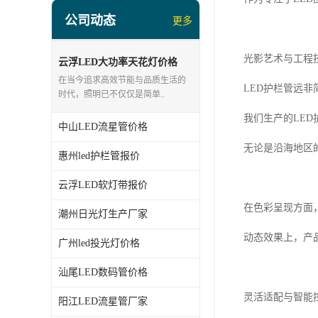
led投光灯厂家
公司动态
更多
LED面板灯、日光灯系列
光影艺术与工程
LED流星管系列
云浮LED大功率天花灯价格
在当今追求高效节能与品质生活的
LED护栏管远
led点光源厂家
时代，照明已不仅仅是简单..
我们生产的LE
中山LED流星管价格
无论是沿海地区
惠州led护栏管报价
云浮LED软灯带报价
在色彩呈现方面
潮州日光灯生产厂家
动态效果上，产
广州led投光灯价格
汕尾LED数码管价格
灵活适配与智能
阳江LED流星管厂家