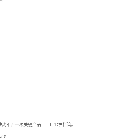
6
离不开一项关键产品——LED护栏管。
承诺。