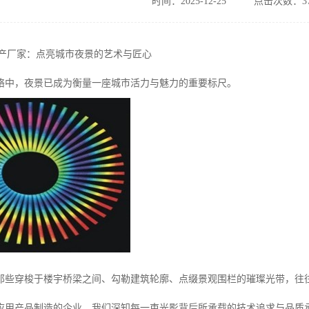
时间：2025-12-25
点击次数：37
生产厂家：点亮城市夜景的艺术与匠心
络中，夜景已成为衡量一座城市活力与魅力的重要标尺。
那些穿梭于楼宇桥梁之间、勾勒建筑轮廓、点缀景观围栏的璀璨光带，往往
D应用产品制造的企业，我们深知每一束光影背后所承载的技术追求与品质