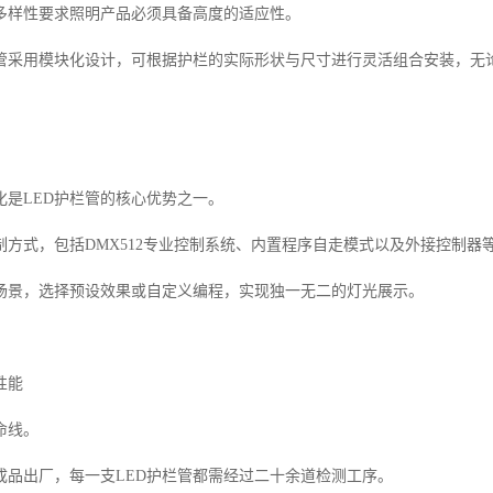
多样性要求照明产品必须具备高度的适应性。
栏管采用模块化设计，可根据护栏的实际形状与尺寸进行灵活组合安装，无
化是LED护栏管的核心优势之一。
制方式，包括DMX512专业控制系统、内置程序自走模式以及外接控制器
场景，选择预设效果或自定义编程，实现独一无二的灯光展示。
性能
命线。
成品出厂，每一支LED护栏管都需经过二十余道检测工序。