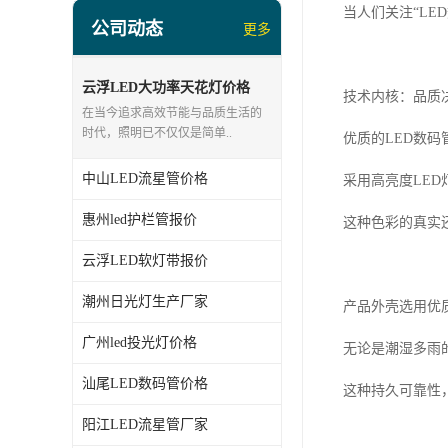
led投光灯厂家
当人们关注“L
公司动态
更多
LED面板灯、日光灯系列
LED流星管系列
云浮LED大功率天花灯价格
技术内核：品质
在当今追求高效节能与品质生活的
led点光源厂家
时代，照明已不仅仅是简单..
优质的LED数
中山LED流星管价格
采用高亮度LE
惠州led护栏管报价
这种色彩的真实
云浮LED软灯带报价
潮州日光灯生产厂家
产品外壳选用优
广州led投光灯价格
无论是潮湿多雨
汕尾LED数码管价格
这种持久可靠性
阳江LED流星管厂家