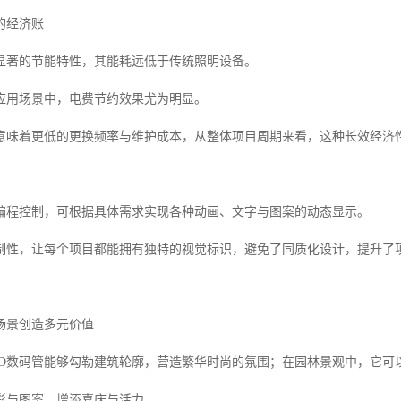
的经济账
备显著的节能特性，其能耗远低于传统照明设备。
应用场景中，电费节约效果尤为明显。
意味着更低的更换频率与维护成本，从整体项目周期来看，这种长效经济
编程控制，可根据具体需求实现各种动画、文字与图案的动态显示。
制性，让每个项目都能拥有独特的视觉标识，避免了同质化设计，提升了
场景创造多元价值
ED数码管能够勾勒建筑轮廓，营造繁华时尚的氛围；在园林景观中，它可
彩与图案，增添喜庆与活力。