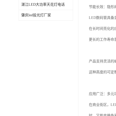
湛江LED大功率天花灯电话
节能长效：隐形
肇庆led投光灯厂家
LED数码管具
在长时间亮化的
更长的工作寿命
产品支持灵活的
这种高度的可定
应用广泛：多元
在商业街区，L
时，又能变换色