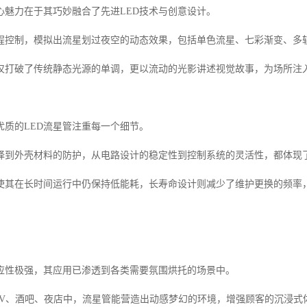
心魅力在于其巧妙融合了先进LED技术与创意设计。
程控制，模拟出流星划过夜空的动态效果，包括单色流星、七彩渐变、多
仅打破了传统静态光源的单调，更以流动的光影讲述视觉故事，为场所注
优质的LED流星管注重每一个细节。
择到外壳材料的防护，从电路设计的稳定性到控制系统的灵活性，都体现
使其在长时间运行中仍保持低能耗，长寿命设计则减少了维护更换的频率
适应性极强，其应用已渗透到各类需要氛围烘托的场景中。
TV、酒吧、夜店中，流星管能营造出动感梦幻的环境，增强顾客的沉浸式