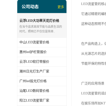
led投光灯厂家
LED流星管的核
公司动态
更多
LED面板灯、日光灯系列
它通过精密的编
LED流星管系列
云浮LED大功率天花灯价格
这种动态照明不
在当今追求高效节能与品质生活的
led点光源厂家
时代，照明已不仅仅是简单..
中山LED流星管价格
在产品构造上，
惠州led护栏管报价
从光源芯片的选
云浮LED软灯带报价
节能环保的特性
潮州日光灯生产厂家
广州led投光灯价格
广泛的应用场景
汕尾LED数码管价格
LED流星管的
阳江LED流星管厂家
在娱乐场所如K