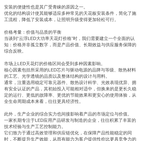
安装的便捷性也是其广受青睐的原因之一。
优化的结构设计使其能够适应多种常见的天花板安装条件，简化了施
工流程，降低了安装成本，让照明升级变得更加轻松可行。
价格考量：价值与品质的平衡
当谈到“云浮LED大功率天花灯价格”时，我们需要建立一个全面的认
知：价格并非孤立数字，而是产品价值、长期效益与供应服务保障的
综合反映。
市场上LED天花灯的价格区间会受到多种因素影响。
核心因素包括所采用的LED芯片与驱动电源的品牌与等级、散热材料
的工艺、光学透镜的品质以及整体结构的设计与用料。
通常，注重选用稳定可靠元器件、散热设计科学、光效表现优异、拥
有安全认证的产品，其初始投入可能相对适中，但换来的是更长久稳
定的运行、更低的故障率、更优的节能效果和更安心的使用体验，从
全生命周期成本来看，往往更具经济性。
此外，生产企业的综合实力也间接影响着产品的市场定位与价值。
一家长期专注于LED应用产品研发与制造的企业，往往积累了丰富的
技术经验与生产工艺控制能力。
它们致力于通过高效管理和供应链优化，在保障产品性能稳定的同
时，不断提升生产效能，从而有能力为客户提供性价比更具竞争力的