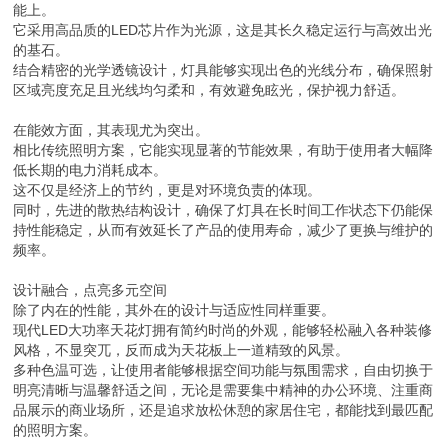
能上。
它采用高品质的LED芯片作为光源，这是其长久稳定运行与高效出光
的基石。
结合精密的光学透镜设计，灯具能够实现出色的光线分布，确保照射
区域亮度充足且光线均匀柔和，有效避免眩光，保护视力舒适。
在能效方面，其表现尤为突出。
相比传统照明方案，它能实现显著的节能效果，有助于使用者大幅降
低长期的电力消耗成本。
这不仅是经济上的节约，更是对环境负责的体现。
同时，先进的散热结构设计，确保了灯具在长时间工作状态下仍能保
持性能稳定，从而有效延长了产品的使用寿命，减少了更换与维护的
频率。
设计融合，点亮多元空间
除了内在的性能，其外在的设计与适应性同样重要。
现代LED大功率天花灯拥有简约时尚的外观，能够轻松融入各种装修
风格，不显突兀，反而成为天花板上一道精致的风景。
多种色温可选，让使用者能够根据空间功能与氛围需求，自由切换于
明亮清晰与温馨舒适之间，无论是需要集中精神的办公环境、注重商
品展示的商业场所，还是追求放松休憩的家居住宅，都能找到最匹配
的照明方案。